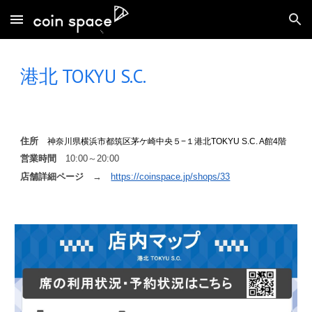
Skip to main content
Skip to navigation
港北 TOKYU
S.C.
住所
神奈川県横浜市都筑区茅ケ崎中央５−１港北TOKYU S.C. A館4階
営業時間
10
:00～20:00
店舗詳細ページ
→
https://coinspace.jp/shops/33