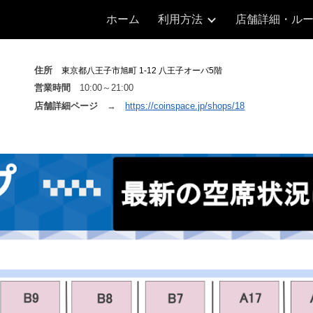
ホーム
利用方法
店舗詳細・ル
ip to main content
Skip to navigat
住所
東京都八王子市旭町 1-12 八王子オーパ5階
営業時間
10
:00～2
1
:00
店舗詳細ページ
→
https://coinspace.jp/shops/18